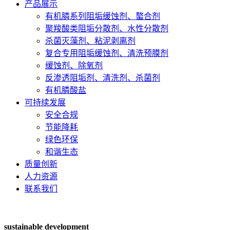
产品展示
有机膦系列阻垢缓蚀剂、螯合剂
聚羧酸类阻垢分散剂、水性分散剂
杀菌灭藻剂、粘泥剥离剂
复合专用阻垢缓蚀剂、清洗预膜剂
缓蚀剂、除氧剂
反渗透阻垢剂、清洗剂、杀菌剂
有机膦酸盐
可持续发展
安全合规
节能降耗
绿色环保
和谐生态
质量创新
人力资源
联系我们
sustainable development