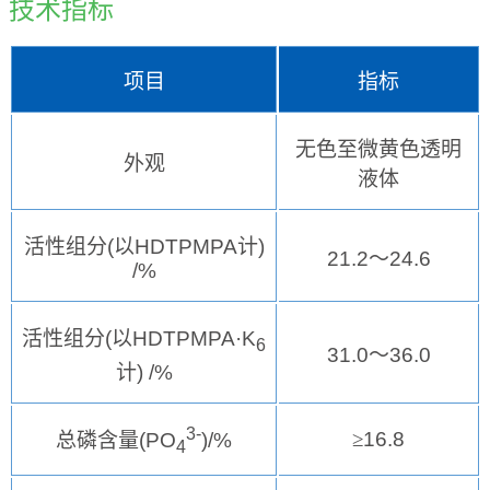
技术指标
项目
指标
无色至微黄色透明
外观
液体
活性组分
(
以
HDTPMPA
计
)
21.2
～
24.6
/%
活性组分
(
以
HDTPMPA·K
6
31.0
～
36.0
计
) /%
3-
≥
16.8
总磷含量
(PO
)/%
4