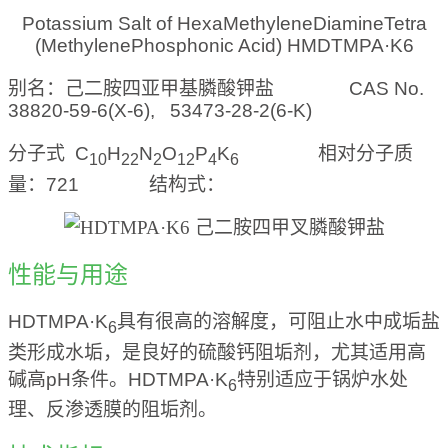
Potassium Salt of HexaMethyleneDiamineTetra
(MethylenePhosphonic Acid) HMDTMPA·K6
别名：己二胺四亚甲基膦酸钾盐
CAS No.
38820-59-6(X-6), 53473-28-2(6-K)
分子式
C
H
N
O
P
K
相对分子质
10
22
2
12
4
6
量：
721
结构式：
性能与用途
HDTMPA·K
具有很高的溶解度，可阻止水中成垢盐
6
类形成水垢，是良好的硫酸钙阻垢剂，尤其适用高
碱高
pH
条件。
HDTMPA·K
特别适应于锅炉水处
6
理、反渗透膜的阻垢剂。