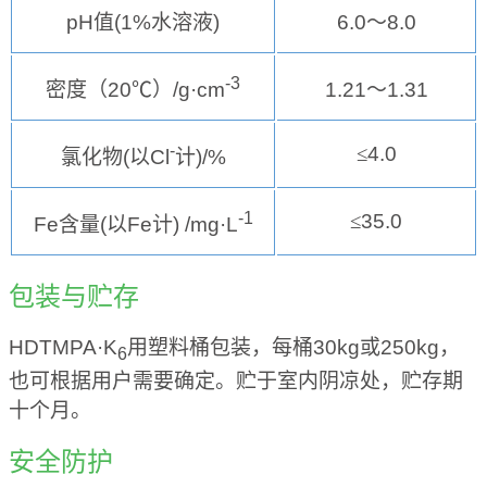
pH
值
(1%
水溶液
)
6.0
～
8.0
-3
密度（
20
℃
）
/g·cm
1.21
～
1.31
-
≤
4.0
氯化物
(
以
Cl
计
)/%
-1
≤
35.0
Fe
含量
(
以
Fe
计
) /mg·L
包装与贮存
HDTMPA·K
用塑料桶包装，每桶
30kg
或
250kg
，
6
也可根据用户需要确定。贮于室内阴凉处，贮存期
十个月。
安全防护