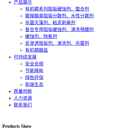
产品展示
有机膦系列阻垢缓蚀剂、螯合剂
聚羧酸类阻垢分散剂、水性分散剂
杀菌灭藻剂、粘泥剥离剂
复合专用阻垢缓蚀剂、清洗预膜剂
缓蚀剂、除氧剂
反渗透阻垢剂、清洗剂、杀菌剂
有机膦酸盐
可持续发展
安全合规
节能降耗
绿色环保
和谐生态
质量创新
人力资源
联系我们
Products Show